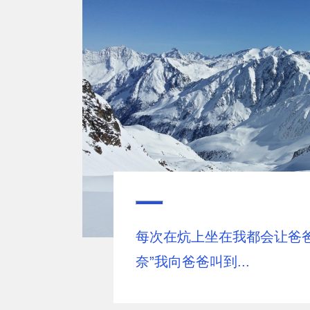
每次在炕上坐在我都会让爸爸
奈”我向爸爸叫到...